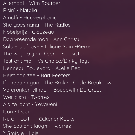
Allemaal - Wim Soutaer
Risinʻ - Natalia
Amalfi - Hooverphonic
She goes nana - The Radios
Nobelprijs - Clouseau
Dag vreemde man - Ann Christy
Soldiers of love - Lilliane Saint-Pierre
The way to your heart - Soulsister
Test of time - Kʻs Choice/Dinky Toys
Kennedy Boulevard - Axelle Red
Heist aan zee - Bart Peeters
If I needed you - The Broken Circle Breakdown
Verdronken vlinder - Boudewijn De Groot
Wer bisto - Twarres
Als ze lacht - Yevgueni
Icon - Daan
Nu of nooit - Tröckener Kecks
She couldnʻt laugh - Twarres
ʻt Smidje - Lais