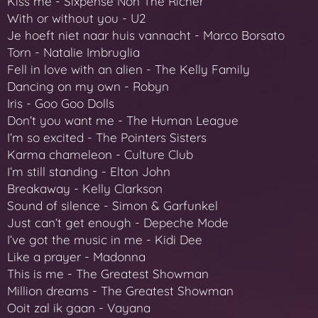
Kiss me - Sixpense Non The Richer
With or without you - U2
Je hoeft niet naar huis vannacht - Marco Borsato
Torn - Natalie Imbruglia
Fell in love with an alien - The Kelly Family
Dancing on my own - Robyn
Iris - Goo Goo Dolls
Donʻt you want me - The Human League
Iʻm so excited - The Pointers Sisters
Karma chameleon - Culture Club
Iʻm still standing - Elton John
Breakaway - Kelly Clarkson
Sound of silence - Simon & Garfunkel
Just canʻt get enough - Depeche Mode
Iʻve got the music in me - Kidi Dee
Like a prayer - Madonna
This is me - The Greatest Showman
Million dreams - The Greatest Showman
Ooit zal ik gaan - Vayana