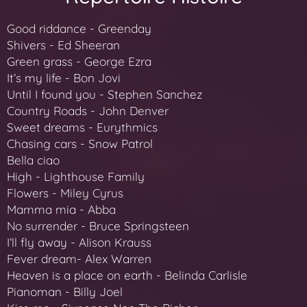
Good riddance - Greenday
Shivers - Ed Sheeran
Green grass - George Ezra
Itʻs my life - Bon Jovi
Until I found you - Stephen Sanchez
Country Roads - John Denver
Sweet dreams - Eurythmics
Chasing cars - Snow Patrol
Bella ciao
High - Lighthouse Family
Flowers - Miley Cyrus
Mamma mia - Abba
No surrender - Bruce Springsteen
Iʻll fly away - Alison Krauss
Fever dream- Alex Warren
Heaven is a place on earth - Belinda Carlisle
Pianoman - Billy Joel