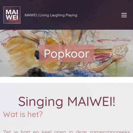
MAIWEI | Living Laughing Playing
Popkoor
Singing MAIWEI!
Wat is het?
Zet je hart en keel open in deze samenzangreeks